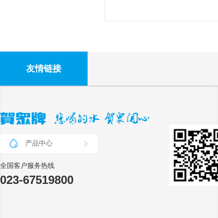
友情链接
产品中心
全国客户服务热线
023-67519800